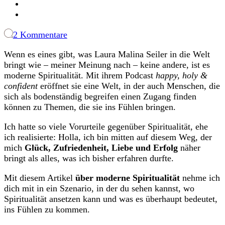
zu
2 Kommentare
Was
Wenn es eines gibt, was Laura Malina Seiler in die Welt
ist
bringt wie – meiner Meinung nach – keine andere, ist es
moderne
moderne Spiritualität. Mit ihrem Podcast
happy, holy &
Spiritualität
confident
eröffnet sie eine Welt, in der auch Menschen, die
und
sich als bodenständig begreifen einen Zugang finden
wie
können zu Themen, die sie ins Fühlen bringen.
bodenständig
ist
Ich hatte so viele Vorurteile gegenüber Spiritualität, ehe
sie?
ich realisierte: Holla, ich bin mitten auf diesem Weg, der
mich
Glück, Zufriedenheit, Liebe und Erfolg
näher
bringt als alles, was ich bisher erfahren durfte.
Mit diesem Artikel
über moderne Spiritualität
nehme ich
dich mit in ein Szenario, in der du sehen kannst, wo
Spiritualität ansetzen kann und was es überhaupt bedeutet,
ins Fühlen zu kommen.