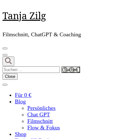
Skip
Tanja Zilg
to
content
(Press
Filmschnitt, ChatGPT & Coaching
Enter)
Suchen
nach:
Close
Für 0 €
Blog
Persönliches
Chat GPT
Filmschnitt
Flow & Fokus
Shop