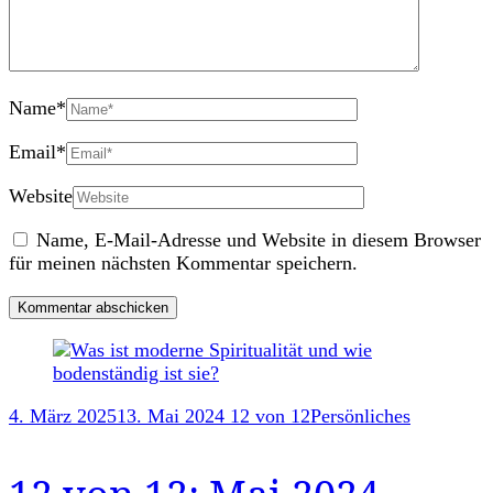
Name
*
Email
*
Website
Name, E-Mail-Adresse und Website in diesem Browser
für meinen nächsten Kommentar speichern.
Post
Navigation
4. März 2025
13. Mai 2024
12 von 12
Persönliches