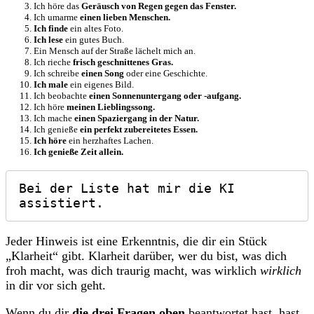
Ich höre das
Geräusch von Regen gegen das Fenster.
Ich umarme
einen lieben Menschen.
Ich finde
ein altes Foto.
Ich lese
ein gutes Buch.
Ein Mensch auf der Straße lächelt mich an.
Ich rieche
frisch geschnittenes Gras.
Ich schreibe
einen Song
oder eine Geschichte.
Ich male
ein eigenes Bild.
Ich beobachte
einen Sonnenuntergang oder -aufgang.
Ich höre
meinen Lieblingssong.
Ich mache
einen Spaziergang in der Natur.
Ich genieße
ein perfekt zubereitetes Essen.
Ich höre
ein herzhaftes Lachen.
Ich genieße Zeit allein.
Bei der Liste hat mir die KI 
assistiert.
Jeder Hinweis ist eine Erkenntnis, die dir ein Stück
„Klarheit“ gibt. Klarheit darüber, wer du bist, was dich
froh macht, was dich traurig macht, was wirklich
wirklich
in dir vor sich geht.
Wenn du dir
die drei Fragen oben
beantwortet hast, hast