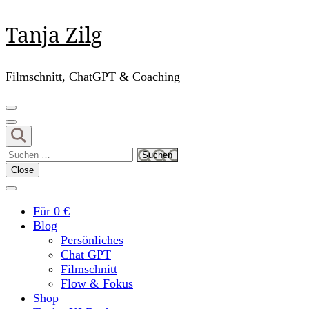
Skip
Tanja Zilg
to
content
(Press
Filmschnitt, ChatGPT & Coaching
Enter)
Suchen
nach:
Close
Für 0 €
Blog
Persönliches
Chat GPT
Filmschnitt
Flow & Fokus
Shop