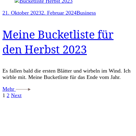
21. Oktober 2023
2. Februar 2024
Business
Meine Bucketliste für
den Herbst 2023
Es fallen bald die ersten Blätter und wirbeln im Wind. Ich
wirble mit. Meine Bucketliste für das Ende vom Jahr.
Mehr
Seitennummerierung
Page
Page
1
2
Next
der
Beiträge