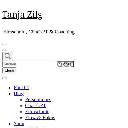
Skip
Tanja Zilg
to
content
(Press
Filmschnitt, ChatGPT & Coaching
Enter)
Suchen
nach:
Close
Für 0 €
Blog
Persönliches
Chat GPT
Filmschnitt
Flow & Fokus
Shop