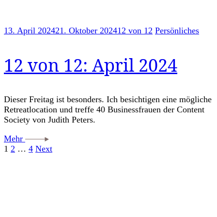
13. April 2024
21. Oktober 2024
12 von 12
Persönliches
12 von 12: April 2024
Dieser Freitag ist besonders. Ich besichtigen eine mögliche
Retreatlocation und treffe 40 Businessfrauen der Content
Society von Judith Peters.
Mehr
Seitennummerierung
Page
Page
Page
1
2
…
4
Next
der
Beiträge