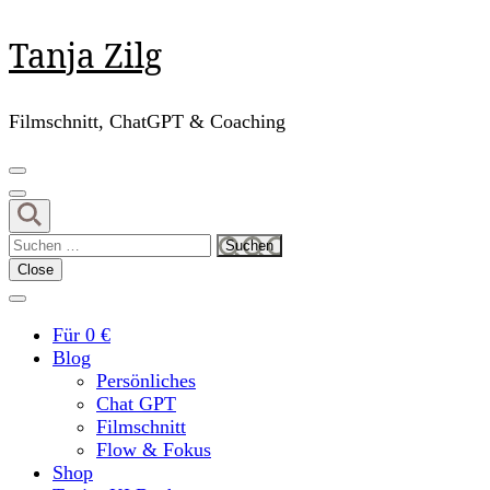
Skip
Tanja Zilg
to
content
(Press
Filmschnitt, ChatGPT & Coaching
Enter)
Suchen
nach:
Close
Für 0 €
Blog
Persönliches
Chat GPT
Filmschnitt
Flow & Fokus
Shop