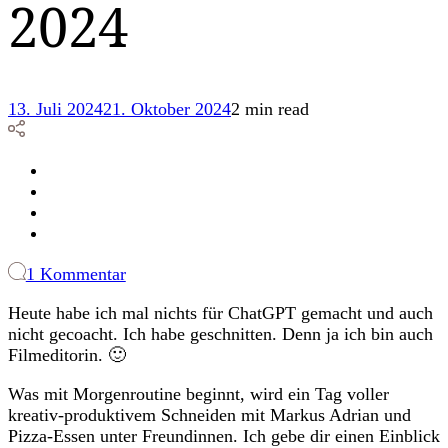
2024
13. Juli 2024
21. Oktober 2024
2 min read
zu
1 Kommentar
12
Heute habe ich mal nichts für ChatGPT gemacht und auch
von
nicht gecoacht. Ich habe geschnitten. Denn ja ich bin auch
12:
Filmeditorin. 🙂
Juli
2024
Was mit Morgenroutine beginnt, wird ein Tag voller
kreativ-produktivem Schneiden mit Markus Adrian und
Pizza-Essen unter Freundinnen. Ich gebe dir einen Einblick