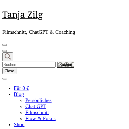
Skip
Tanja Zilg
to
content
(Press
Filmschnitt, ChatGPT & Coaching
Enter)
Suchen
nach:
Close
Für 0 €
Blog
Persönliches
Chat GPT
Filmschnitt
Flow & Fokus
Shop