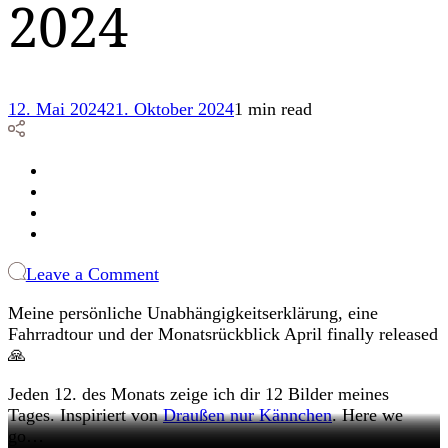
2024
12. Mai 2024
21. Oktober 2024
1 min read
on
Leave a Comment
12
Meine persönliche Unabhängigkeitserklärung, eine
von
Fahrradtour und der Monatsrückblick April finally released
12:
🙏
Mai
2024
Jeden 12. des Monats zeige ich dir 12 Bilder meines
Tages. Inspiriert von
Draußen nur Kännchen
. Here we
go…