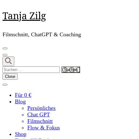
Skip
Tanja Zilg
to
content
(Press
Filmschnitt, ChatGPT & Coaching
Enter)
Suchen
nach:
Close
Für 0 €
Blog
Persönliches
Chat GPT
Filmschnitt
Flow & Fokus
Shop