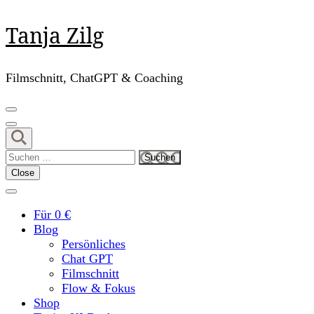
Skip
Tanja Zilg
to
content
(Press
Filmschnitt, ChatGPT & Coaching
Enter)
Suchen
nach:
Close
Für 0 €
Blog
Persönliches
Chat GPT
Filmschnitt
Flow & Fokus
Shop