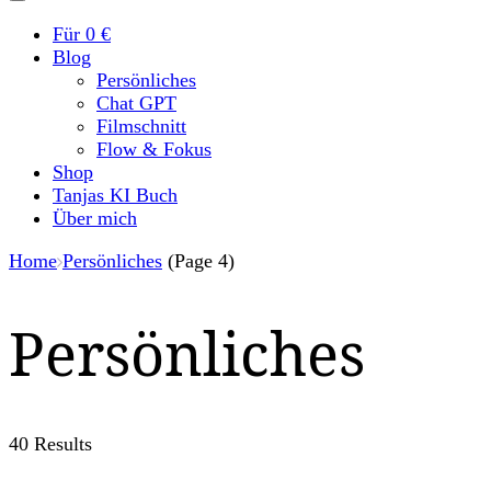
Für 0 €
Blog
Persönliches
Chat GPT
Filmschnitt
Flow & Fokus
Shop
Tanjas KI Buch
Über mich
Home
Persönliches
(Page 4)
Persönliches
40 Results