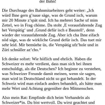
der Bahn!
Die Durchsage des Bahnmitarbeiters geht weiter: „Ich
würd Ihne gern g’naue säge, was de Grund isch, warum
mir 20 Minute z’spät sind. Ich ha mehreri Sache uf mim
Zettel, wo in Frag chöme. Da stoht ‚E vorausfahrende Zug
het Verspätig‘ und ‚Grund defür isch e Baustell‘, denn
wieder der vorausfahrende Zug. Aber ich cha Ihne eifach
nöd säge, was de wirkliche Grund defür isch. Das tuet mir
sehr leid. Mir bemüehe üs, die Verspätig ufz’hole und in
Züri schnäller az’cho.“
Ich denke sofort: Wie höflich und ehrlich. Haben die
Schweizer es mehr verdient, dass man sich bei ihnen
entschuldigt, als die Deutschen? Ich beginne zu verstehen,
was Schweizer Freunde damit meinen, wenn sie sagen,
man wird in Deutschland nicht so gut behandelt. In der
Schweiz wird man einfach anders behandelt, als hätte man
mehr Wert und Achtung gegenüber den Mitmenschen.
Also mein Rat: Empfinde dich beim Verhandeln als
Schweizer*in. Du bist wertvoll. Du wirst geachtet und