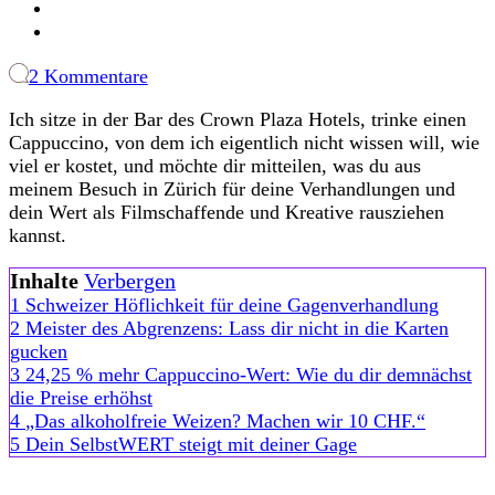
zu
2 Kommentare
Money
Ich sitze in der Bar des Crown Plaza Hotels, trinke einen
Mindset:
Cappuccino, von dem ich eigentlich nicht wissen will, wie
Was
viel er kostet, und möchte dir mitteilen, was du aus
uns
meinem Besuch in Zürich für deine Verhandlungen und
die
dein Wert als Filmschaffende und Kreative rausziehen
Schweiz
kannst.
in
Sachen
Inhalte
Verbergen
Gage
1
Schweizer Höflichkeit für deine Gagenverhandlung
lehrt
2
Meister des Abgrenzens: Lass dir nicht in die Karten
gucken
3
24,25 % mehr Cappuccino-Wert: Wie du dir demnächst
die Preise erhöhst
4
„Das alkoholfreie Weizen? Machen wir 10 CHF.“
5
Dein SelbstWERT steigt mit deiner Gage