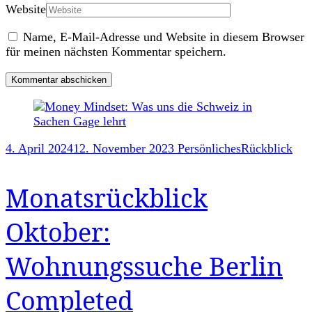
Website
Name, E-Mail-Adresse und Website in diesem Browser
für meinen nächsten Kommentar speichern.
Post
Navigation
4. April 2024
12. November 2023
Persönliches
Rückblick
Monatsrückblick
Oktober:
Wohnungssuche Berlin
Completed