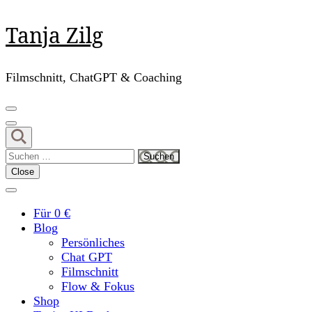
Skip
Tanja Zilg
to
content
(Press
Filmschnitt, ChatGPT & Coaching
Enter)
Suchen
nach:
Close
Für 0 €
Blog
Persönliches
Chat GPT
Filmschnitt
Flow & Fokus
Shop