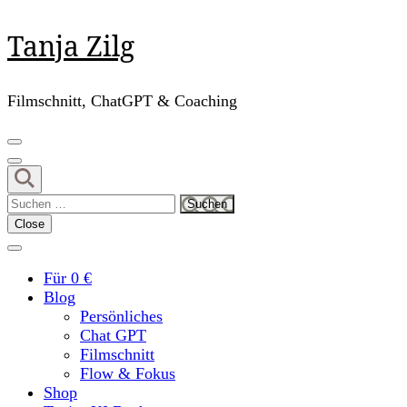
Skip
Tanja Zilg
to
content
(Press
Filmschnitt, ChatGPT & Coaching
Enter)
Suchen
nach:
Close
Für 0 €
Blog
Persönliches
Chat GPT
Filmschnitt
Flow & Fokus
Shop