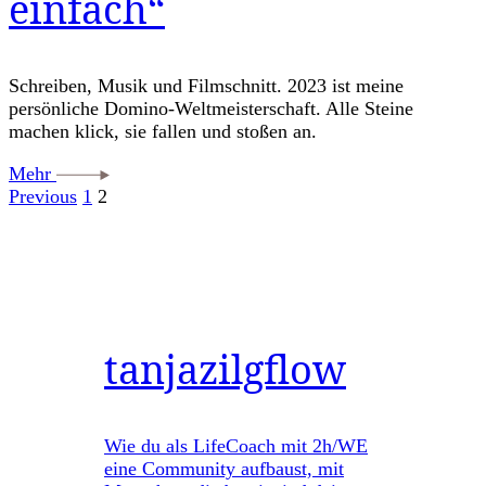
einfach“
Schreiben, Musik und Filmschnitt. 2023 ist meine
persönliche Domino-Weltmeisterschaft. Alle Steine
machen klick, sie fallen und stoßen an.
Mehr
Seitennummerierung
Page
Page
Previous
1
2
der
Beiträge
tanjazilgflow
Wie du als LifeCoach mit 2h/WE
eine Community aufbaust, mit