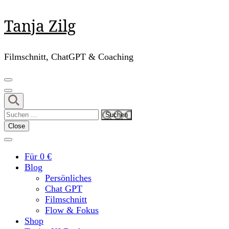
Skip
Tanja Zilg
to
content
(Press
Filmschnitt, ChatGPT & Coaching
Enter)
Suchen
nach:
Close
Für 0 €
Blog
Persönliches
Chat GPT
Filmschnitt
Flow & Fokus
Shop