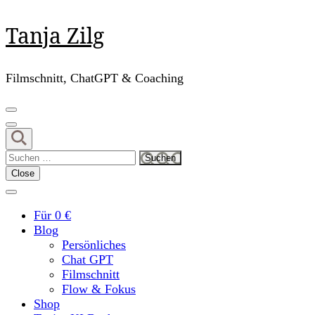
Skip
Tanja Zilg
to
content
(Press
Filmschnitt, ChatGPT & Coaching
Enter)
Suchen
nach:
Close
Für 0 €
Blog
Persönliches
Chat GPT
Filmschnitt
Flow & Fokus
Shop