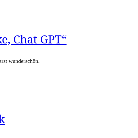
e, Chat GPT“
arst wunderschön.
k