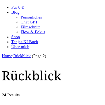
Für 0 €
Blog
Persönliches
Chat GPT
Filmschnitt
Flow & Fokus
Shop
Tanjas KI Buch
Über mich
Home
Rückblick
(Page 2)
Rückblick
24 Results