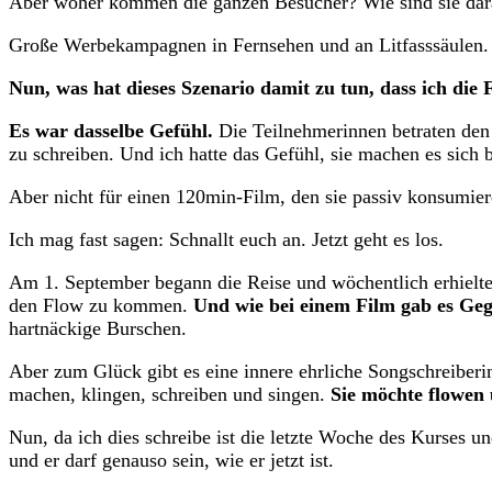
Aber woher kommen die ganzen Besucher? Wie sind sie dar
Große Werbekampagnen in Fernsehen und an Litfasssäulen. 
Nun, was hat dieses Szenario damit zu tun, dass ich di
Es war dasselbe Gefühl.
Die Teilnehmerinnen betraten den 
zu schreiben. Und ich hatte das Gefühl, sie machen es sich 
Aber nicht für einen 120min-Film, den sie passiv konsumiere
Ich mag fast sagen: Schnallt euch an. Jetzt geht es los.
Am 1. September begann die Reise und wöchentlich erhielten
den Flow zu kommen.
Und wie bei einem Film gab es Ge
hartnäckige Burschen.
Aber zum Glück gibt es eine innere ehrliche Songschreiberinn
machen, klingen, schreiben und singen.
Sie möchte flowen 
Nun, da ich dies schreibe ist die letzte Woche des Kurses u
und er darf genauso sein, wie er jetzt ist.