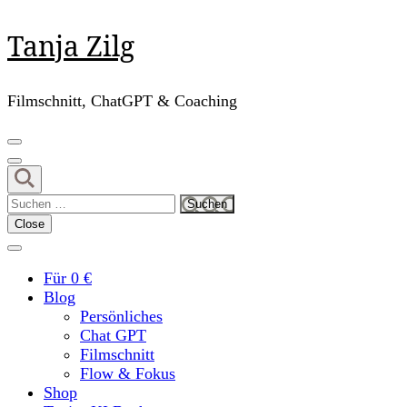
Skip
Tanja Zilg
to
content
(Press
Filmschnitt, ChatGPT & Coaching
Enter)
Suchen
nach:
Close
Für 0 €
Blog
Persönliches
Chat GPT
Filmschnitt
Flow & Fokus
Shop