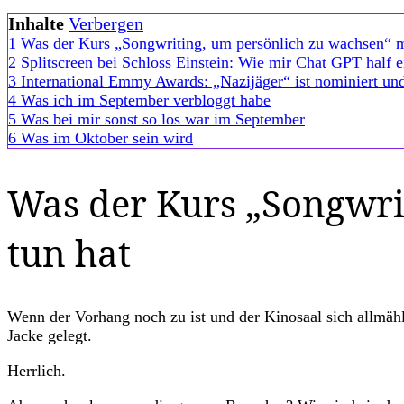
GPT“
Inhalte
Verbergen
1
Was der Kurs „Songwriting, um persönlich zu wachsen“ m
2
Splitscreen bei Schloss Einstein: Wie mir Chat GPT half e
3
International Emmy Awards: „Nazijäger“ ist nominiert un
4
Was ich im September verbloggt habe
5
Was bei mir sonst so los war im September
6
Was im Oktober sein wird
Was der Kurs „Songwri
tun hat
Wenn der Vorhang noch zu ist und der Kinosaal sich allmähl
Jacke gelegt.
Herrlich.