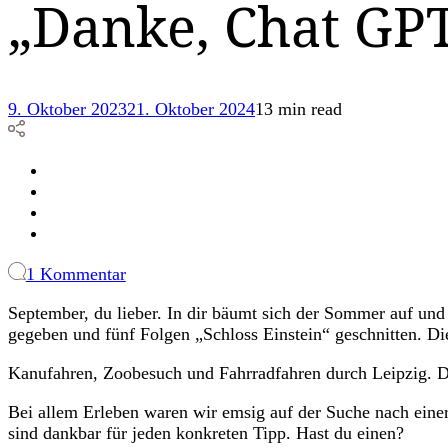
„Danke, Chat GP
9. Oktober 2023
21. Oktober 2024
13 min read
zu
1 Kommentar
Monatsrückblick
September, du lieber. In dir bäumt sich der Sommer auf un
September:
gegeben und fünf Folgen „Schloss Einstein“ geschnitten. 
Kurs
wie
Kanufahren, Zoobesuch und Fahrradfahren durch Leipzig. Da
Kino
&
Bei allem Erleben waren wir emsig auf der Suche nach einer
„Danke,
sind dankbar für jeden konkreten Tipp. Hast du einen?
Chat