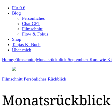
Für 0 €
Blog
Persönliches
Chat GPT
Filmschnitt
Flow & Fokus
Shop
Tanjas KI Buch
Über mich
Home
Filmschnitt
Monatsrückblick September: Kurs wie K
Filmschnitt
Persönliches
Rückblick
Monatsrückblick