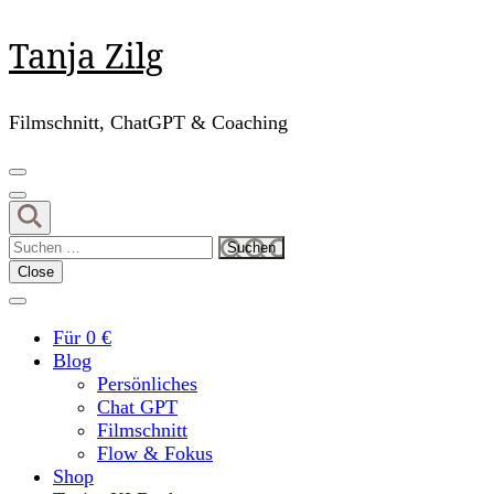
Skip
Tanja Zilg
to
content
(Press
Filmschnitt, ChatGPT & Coaching
Enter)
Suchen
nach:
Close
Für 0 €
Blog
Persönliches
Chat GPT
Filmschnitt
Flow & Fokus
Shop