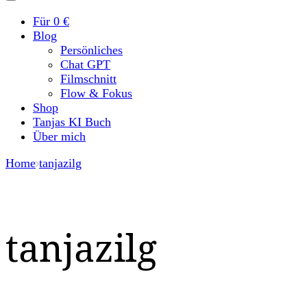
Für 0 €
Blog
Persönliches
Chat GPT
Filmschnitt
Flow & Fokus
Shop
Tanjas KI Buch
Über mich
Home
tanjazilg
tanjazilg