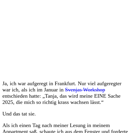
Ein Beitrag geteilt von Tanja Zilg • Manifestation • ChatGPT 💫 Circle für Coaches (@tanjazilgflow)
Ja, ich war aufgeregt in Frankfurt. Nur viel aufgeregter
war ich, als ich im Januar in
Svenjas Workshop
entschieden hatte: „Tanja, das wird meine EINE Sache
2025, die mich so richtig krass wachsen lässt.“
Und das tat sie.
Als ich einen Tag nach meiner Lesung in meinem
Appartment saß, schaute ich aus dem Fenster und forderte