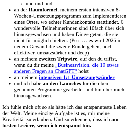
und und und
an der
Raumformel
, meinem ersten intensiven 8-
Wochen-Umsetzungsprogramm zum Implementieren
eines Ortes, wo echter Kundenkontakt stattfindet. 6
wundervolle Teilnehmerinnen sind 10fach über sich
hinausgewachsen und haben Dinge getan, die sie
nicht für möglich hielten. (Pssst… es wird 2026 in
neuem Gewand die zweite Runde geben, noch
effektiver, umsatzstärker und deep)
an meinem
zweiten Tripwire
, auf den du triffst,
wenn du dir meine
„Businessvision. die 10 etwas
anderen Fragen an ChatGPT“
holst
an meinem
intensiven 1:1 Umsetzungszünder
und ich habe
an den Launches f
ür die oben
genannten Programme gearbeitet und bin über mich
hinausgewachsen.
Ich fühle mich oft so als hätte ich das entspannteste Leben
der Welt. Meine einzige Aufgabe ist es, mir meine
Kreativität zu erlauben. Und zu erkennen, dass ich
am
besten kreiere, wenn ich entspannt bin.