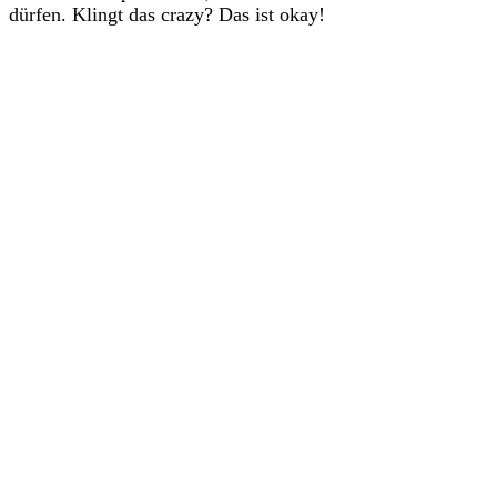
dürfen. Klingt das crazy? Das ist okay!
Sieh dir diesen Beitrag auf Instagram an