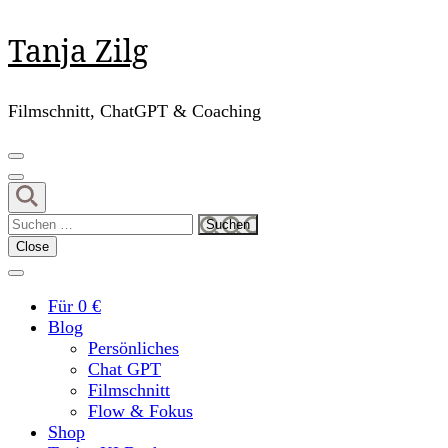
Skip
Tanja Zilg
to
content
(Press
Filmschnitt, ChatGPT & Coaching
Enter)
Suchen
nach:
Close
Für 0 €
Blog
Persönliches
Chat GPT
Filmschnitt
Flow & Fokus
Shop