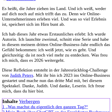
Jahresrückblick
Es heißt, die Jahre ziehen ins Land. Und ich weiß, weder
2025:
auf dich noch auf mich trifft das zu. Denn wir Online-
Das
Unternehmerinnen erleben viel. Und was so viel Erlebnis
Jahr,
ist, speichert sich im Hirn bunt ab.
in
dem
Ich hab dieses Jahr etwas Erstaunliches erlebt: Ich wurde
ich
Autorin. Ich launchte zweimal, schnitt eine Serie und habe
Autorin
in diesem meinem dritten Online-Business-Jahr endlich das
wurde
Gefühl bekommen: ich weiß jetzt, wie es geht. Und
gleichzeitig: da ist noch viel mehr zu entdecken. Was freu
ich mich, dass es 2026 weitergeht.
Diese Reflektion entsteht in der Jahresrückblog-Challenge
von
Judith Peters
. Mit ihr bin ich 2023 ins Online-Business
gestartet und mache nun das dritte Mal mit, bei diesem
Spektakel. Danke, Judith. Und danke, Leserin. Ich freue
mich, dass du hier bist.
Inhalte
Verbergen
1
„Was machst du eigentlich den ganzen Tag?“
2
Mein Buch über ChatGPT an der Frankfurter Buchmesse