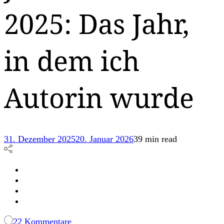
2025: Das Jahr,
in dem ich
Autorin wurde
31. Dezember 2025
20. Januar 2026
39 min read
zu
22 Kommentare