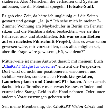
skalieren. Also Menschen, die verkaufen und Systeme
aufbauen, die ihr Potential spiegeln.
Hotcake-Stuff.
Es gab eine Zeit, da hätte ich ungläubig auf die Seiten
gestarrt und gesagt: „Ja, ja.“ Ich sehe mich in meiner 2-
Zimmer Wohnung am Maybachufer in Berlin am Fenster
sitzen und die Nachbarn dabei beobachten, wie sie ihre
Fahrräder auf- und abschließen.
Ich war so am Hoffen
auf ein nächstes Filmschnitt-Projekt
, dass es zwar schön
gewesen wäre, mir vorzustellen, dass alles möglich sei,
aber die Frage wäre gewesen: „Hä, wie denn?“
Mittlerweile ist meine Antwort darauf: mit meinem Buch
„
ChatGPT Magie für Coaches
“ entsteht die Perspektive.
Dort wirst du nicht nur positionieren, visionieren und
sichtbar werden, sondern auch
Produkte gestalten,
Launches planen und CustomGPTs bauen
. Aber damals
dachte ich dafür müsste man etwas Krasses erfinden und
erstmal eine Stange Geld in die Hand nehmen. Oder unter
anderen Voraussetzungen geboren sein…
Seit meine Membership, der
ChatGPT Vision Circle
und