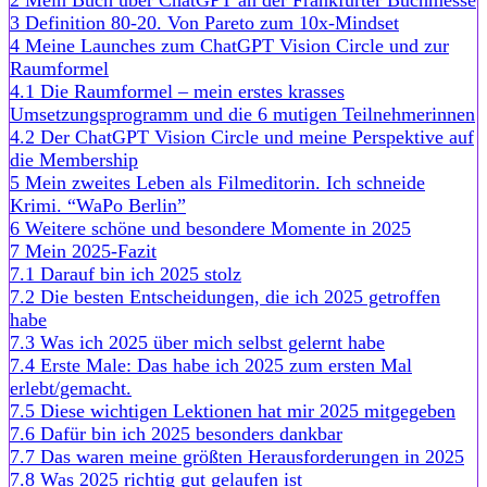
3
Definition 80-20. Von Pareto zum 10x-Mindset
4
Meine Launches zum ChatGPT Vision Circle und zur
Raumformel
4.1
Die Raumformel – mein erstes krasses
Umsetzungsprogramm und die 6 mutigen Teilnehmerinnen
4.2
Der ChatGPT Vision Circle und meine Perspektive auf
die Membership
5
Mein zweites Leben als Filmeditorin. Ich schneide
Krimi. “WaPo Berlin”
6
Weitere schöne und besondere Momente in 2025
7
Mein 2025-Fazit
7.1
Darauf bin ich 2025 stolz
7.2
Die besten Entscheidungen, die ich 2025 getroffen
habe
7.3
Was ich 2025 über mich selbst gelernt habe
7.4
Erste Male: Das habe ich 2025 zum ersten Mal
erlebt/gemacht.
7.5
Diese wichtigen Lektionen hat mir 2025 mitgegeben
7.6
Dafür bin ich 2025 besonders dankbar
7.7
Das waren meine größten Herausforderungen in 2025
7.8
Was 2025 richtig gut gelaufen ist