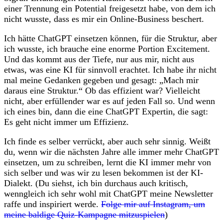
einer Trennung ein Potential freigesetzt habe, von dem ich
nicht wusste, dass es mir ein Online-Business beschert.
Ich hätte ChatGPT einsetzen können, für die Struktur, aber
ich wusste, ich brauche eine enorme Portion Excitement.
Und das kommt aus der Tiefe, nur aus mir, nicht aus
etwas, was eine KI für sinnvoll erachtet. Ich habe ihr nicht
mal meine Gedanken gegeben und gesagt: „Mach mir
daraus eine Struktur.“ Ob das effizient war? Vielleicht
nicht, aber erfüllender war es auf jeden Fall so. Und wenn
ich eines bin, dann die eine ChatGPT Expertin, die sagt:
Es geht nicht immer um Effizienz.
Ich finde es selber verrückt, aber auch sehr sinnig. Weißt
du, wenn wir die nächsten Jahre alle immer mehr ChatGPT
einsetzen, um zu schreiben, lernt die KI immer mehr von
sich selber und was wir zu lesen bekommen ist der KI-
Dialekt. (Du siehst, ich bin durchaus auch kritisch,
wenngleich ich sehr wohl mit ChatGPT meine Newsletter
raffe und inspiriert werde.
Folge mir auf Instagram, um
meine baldige Quiz-Kampagne mitzuspielen
)