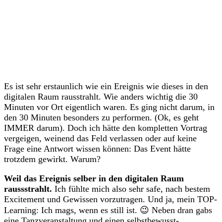
Ein Beitrag geteilt von Tanja Zilg • Manifestation • ChatGPT 💫 Circle für Coaches (@tanjazilgflow)
Es ist sehr erstaunlich wie ein Ereignis wie dieses in den
digitalen Raum rausstrahlt. Wie anders wichtig die 30
Minuten vor Ort eigentlich waren. Es ging nicht darum, in
den 30 Minuten besonders zu performen. (Ok, es geht
IMMER darum). Doch ich hätte den kompletten Vortrag
vergeigen, weinend das Feld verlassen oder auf keine
Frage eine Antwort wissen können: Das Event hätte
trotzdem gewirkt. Warum?
Weil das Ereignis selber in den digitalen Raum
raussstrahlt.
Ich fühlte mich also sehr safe, nach bestem
Excitement und Gewissen vorzutragen. Und ja, mein TOP-
Learning: Ich mags, wenn es still ist. 😉 Neben dran gabs
eine Tanzveranstaltung und einen selbstbewusst-