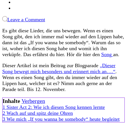
on
Leave a Comment
If
Es gibt diese Lieder, die uns bewegen. Wenn es einen
you
Song gibt, den ich immer mal wieder auf den Lippen habe,
wanna
dann ist das „If you wanna be somebody“. Warum das so
be
ist, woher ich diesen Song habe und womit ich ihn
somebody:
verküpfe. Das erfährst du hier. Hör dir hier den
Song
an.
Was
mir
Dieser Artikel ist mein Beitrag zur Blogparade
„Dieser
der
Song bewegt mich besonders und erinnert mich an….“
.
Song
Wenn es einen Song gibt, den du immer wieder auf den
aus
Lippen hast, welcher ist es? Nimm auch gerne an der
Sister
Parade teil. Bis 12. November.
Act
2
Inhalte
Verbergen
bedeutet
1
Sister Act 2: Wie ich diesen Song kennen lernte
2
Wach auf und spitz deine Ohren
3
Wie mich „If you wanna be somebody“ heute begleitet