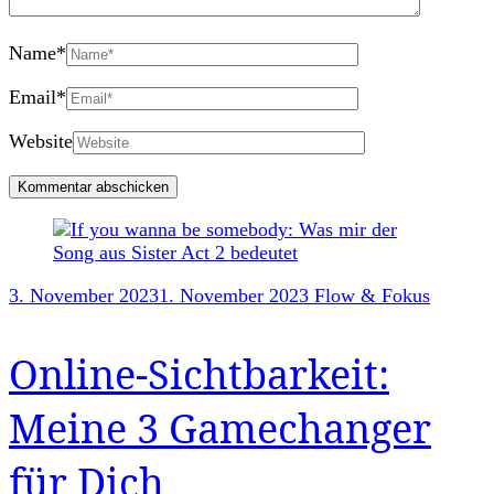
Name
*
Email
*
Website
Post
Navigation
3. November 2023
1. November 2023
Flow & Fokus
Online-Sichtbarkeit:
Meine 3 Gamechanger
für Dich