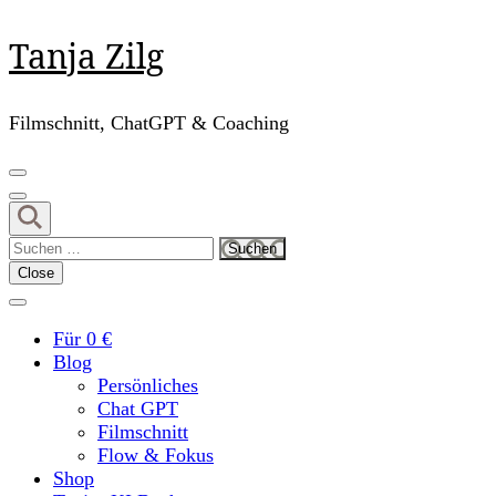
Skip
Tanja Zilg
to
content
(Press
Filmschnitt, ChatGPT & Coaching
Enter)
Suchen
nach:
Close
Für 0 €
Blog
Persönliches
Chat GPT
Filmschnitt
Flow & Fokus
Shop