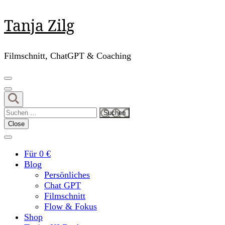
Skip
Tanja Zilg
to
content
(Press
Filmschnitt, ChatGPT & Coaching
Enter)
Suchen
nach:
Close
Für 0 €
Blog
Persönliches
Chat GPT
Filmschnitt
Flow & Fokus
Shop