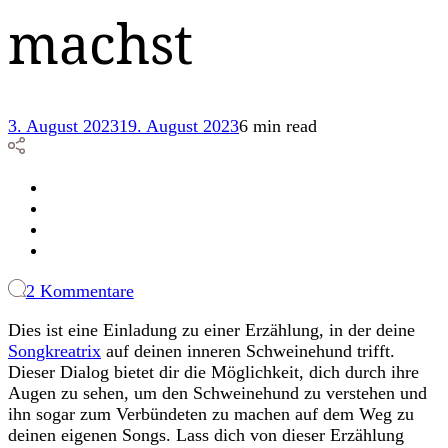
machst
3. August 2023
19. August 2023
6 min read
zu
2 Kommentare
Wie
Dies ist eine Einladung zu einer Erzählung, in der deine
du
Songkreatrix
auf deinen inneren Schweinehund trifft.
den
Dieser Dialog bietet dir die Möglichkeit, dich durch ihre
inneren
Augen zu sehen, um den Schweinehund zu verstehen und
Schweinehund
ihn sogar zum Verbündeten zu machen auf dem Weg zu
beim
deinen eigenen Songs. Lass dich von dieser Erzählung
Songschreiben