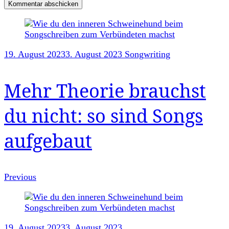
Post
Navigation
19. August 2023
3. August 2023
Songwriting
Mehr Theorie brauchst
du nicht: so sind Songs
aufgebaut
Previous
19. August 2023
3. August 2023