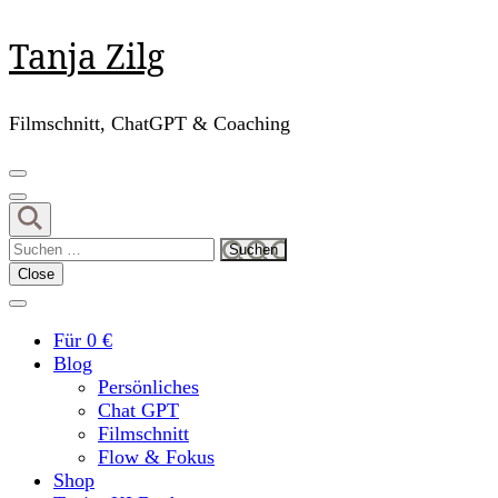
Skip
Tanja Zilg
to
content
(Press
Filmschnitt, ChatGPT & Coaching
Enter)
Suchen
nach:
Close
Für 0 €
Blog
Persönliches
Chat GPT
Filmschnitt
Flow & Fokus
Shop