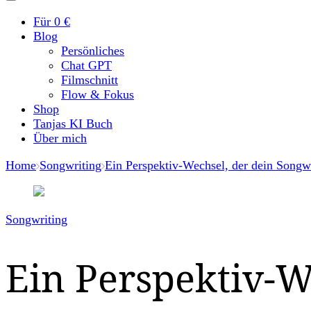
Für 0 €
Blog
Persönliches
Chat GPT
Filmschnitt
Flow & Fokus
Shop
Tanjas KI Buch
Über mich
Home
Songwriting
Ein Perspektiv-Wechsel, der dein Songwri
Songwriting
Ein Perspektiv-W