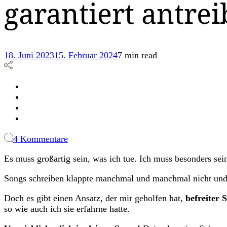
garantiert antrei
18. Juni 2023
15. Februar 2024
7 min read
zu
4 Kommentare
Ein
Es muss großartig sein, was ich tue. Ich muss besonders se
Perspektiv-
Wechsel,
Songs schreiben klappte manchmal und manchmal nicht und 
der
dein
Doch es gibt einen Ansatz, der mir geholfen hat,
befreiter 
Songwriting
so wie auch ich sie erfahrne hatte.
garantiert
antreibt