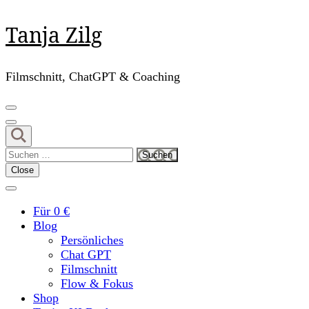
Skip
Tanja Zilg
to
content
(Press
Filmschnitt, ChatGPT & Coaching
Enter)
Suchen
nach:
Close
Für 0 €
Blog
Persönliches
Chat GPT
Filmschnitt
Flow & Fokus
Shop