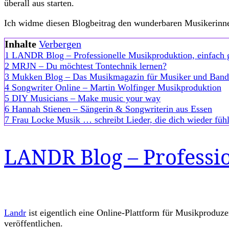
überall aus starten.
helfen
Ich widme diesen Blogbeitrag den wunderbaren Musikerin
Inhalte
Verbergen
1
LANDR Blog – Professionelle Musikproduktion, einfach
2
MRJN – Du möchtest Tontechnik lernen?
3
Mukken Blog – Das Musikmagazin für Musiker und Band
4
Songwriter Online – Martin Wolfinger Musikproduktion
5
DIY Musicians – Make music your way
6
Hannah Stienen – Sängerin & Songwriterin aus Essen
7
Frau Locke Musik … schreibt Lieder, die dich wieder fühl
LANDR Blog – Professi
Landr
ist eigentlich eine Online-Plattform für Musikproduz
veröffentlichen.