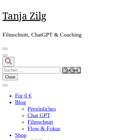
Skip
Tanja Zilg
to
content
(Press
Filmschnitt, ChatGPT & Coaching
Enter)
Suchen
nach:
Close
Für 0 €
Blog
Persönliches
Chat GPT
Filmschnitt
Flow & Fokus
Shop