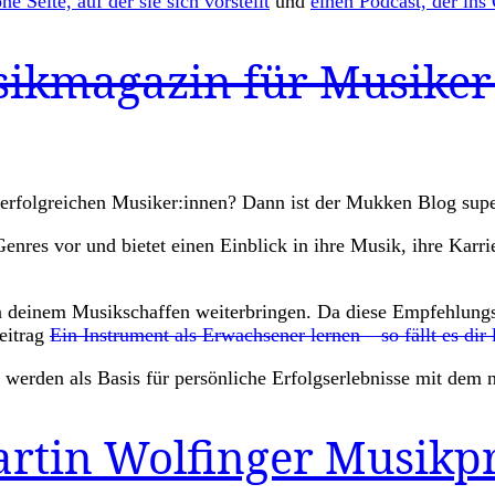
ne Seite, auf der sie sich vorstellt
und
einen Podcast, der ins
sikmagazin für Musiker
s erfolgreichen Musiker:innen? Dann ist der Mukken Blog supe
nres vor und bietet einen Einblick in ihre Musik, ihre Karri
ch in deinem Musikschaffen weiterbringen. Da diese Empfehlu
eitrag
Ein Instrument als Erwachsener lernen – so fällt es dir 
 werden als Basis für persönliche Erfolgserlebnisse mit dem
artin Wolfinger Musikp