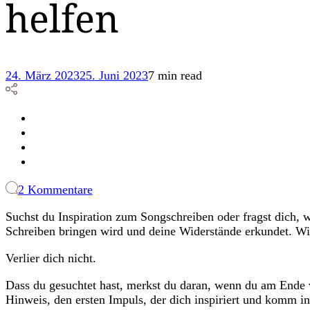
helfen
24. März 2023
25. Juni 2023
7 min read
zu
2 Kommentare
7
Suchst du Inspiration zum Songschreiben oder fragst dich, 
Blogs,
Schreiben bringen wird und deine Widerstände erkundet. Wic
die
dir
Verlier dich nicht.
beim
Musikmachen
Dass du gesuchtet hast, merkst du daran, wenn du am Ende 
und
Hinweis, den ersten Impuls, der dich inspiriert und komm i
Songwriten