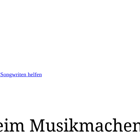
 Songwriten helfen
r beim Musikmache