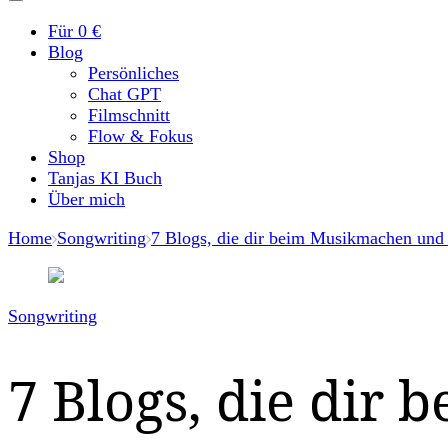
Für 0 €
Blog
Persönliches
Chat GPT
Filmschnitt
Flow & Fokus
Shop
Tanjas KI Buch
Über mich
Home
Songwriting
7 Blogs, die dir beim Musikmachen und
Songwriting
7 Blogs, die di