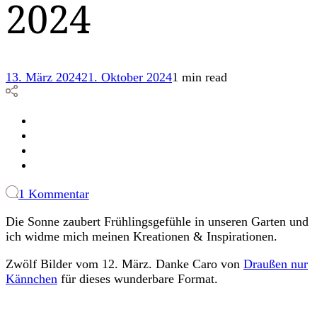
2024
13. März 2024
21. Oktober 2024
1 min read
zu
1 Kommentar
12
Die Sonne zaubert Frühlingsgefühle in unseren Garten und
von
ich widme mich meinen Kreationen & Inspirationen.
12:
März
Zwölf Bilder vom 12. März. Danke Caro von
Draußen nur
2024
Kännchen
für dieses wunderbare Format.