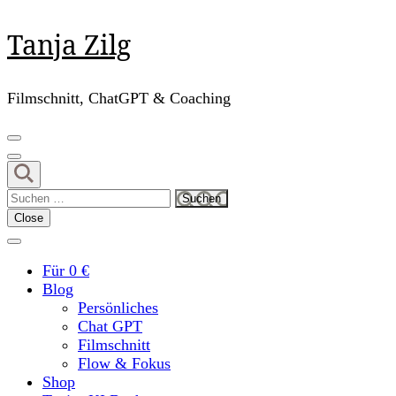
Skip
Tanja Zilg
to
content
(Press
Filmschnitt, ChatGPT & Coaching
Enter)
Suchen
nach:
Close
Für 0 €
Blog
Persönliches
Chat GPT
Filmschnitt
Flow & Fokus
Shop