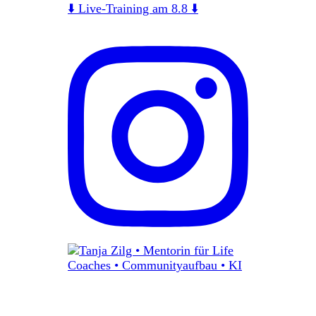
⬇️ Live-Training am 8.8 ⬇️