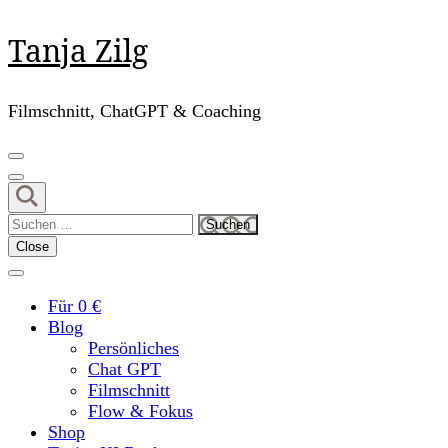
Skip
Tanja Zilg
to
content
(Press
Filmschnitt, ChatGPT & Coaching
Enter)
Suchen
nach:
Close
Für 0 €
Blog
Persönliches
Chat GPT
Filmschnitt
Flow & Fokus
Shop