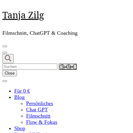
Skip
Tanja Zilg
to
content
(Press
Filmschnitt, ChatGPT & Coaching
Enter)
Suchen
nach:
Close
Für 0 €
Blog
Persönliches
Chat GPT
Filmschnitt
Flow & Fokus
Shop