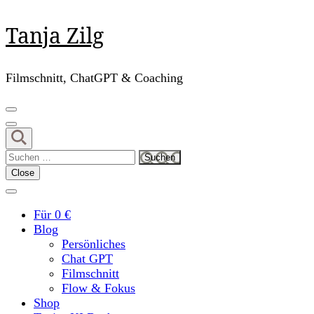
Skip
Tanja Zilg
to
content
(Press
Filmschnitt, ChatGPT & Coaching
Enter)
Suchen
nach:
Close
Für 0 €
Blog
Persönliches
Chat GPT
Filmschnitt
Flow & Fokus
Shop